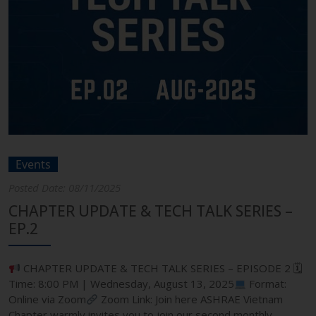
Events
Posted Date: 08/11/2025
CHAPTER UPDATE & TECH TALK SERIES –
EP.2
CHAPTER UPDATE & TECH TALK SERIES – EPISODE 2 🗓
Time: 8:00 PM | Wednesday, August 13, 2025
Format:
Online via Zoom
Zoom Link: Join here ASHRAE Vietnam
Chapter warmly invites you to join our second monthly