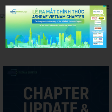
×
Events